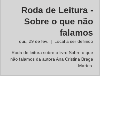
Roda de Leitura -
Sobre o que não
falamos
qui., 29 de fev.
  |  
Local a ser definido
Roda de leitura sobre o livro Sobre o que
não falamos da autora Ana Cristina Braga
Martes.
Horário e local
29 de fev. de 2024, 19:00
Local a ser definido
Sobre o evento
Grupo fechado em ambiente empresarial.