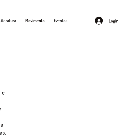
Literatura
Movimento
Eventos
Login
 e
a
 a
as.